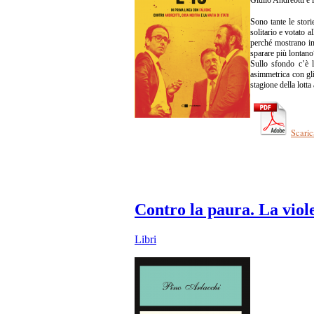
Sono tante le stori
solitario e votato 
perché mostrano in 
sparare più lontano”
Sullo sfondo c’è l’
asimmetrica con gli
stagione della lott
Scaric
Contro la paura. La viole
Libri