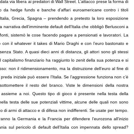
data via libera ai predatori di Wall Street. L’attacco prese la forma di
o da hedge funds e banche d’affari euroamericane contro i titoli
, Italia, Grecia, Spagna – prendendo a pretesto la loro esposizione
sa narrativa dell’imminente default dell’Italia che obbligò Berlusconi a
Monti, sistemò le cose facendo pagare a pensionati e lavoratori. La
vo con il whatever it takes di Mario Draghi e con l’euro bastonato e
nza Stato. A quasi dieci anni di distanza, gli attori sono gli stessi
 capitalismo finanziario ha raggiunto lo zenit della sua potenza e si
so: non il ridimensionamento, ma la distruzione dell’euro al fine di
preda iniziale può essere l’Italia. Se l’aggressione funziona non c’è
ottomettere il resto del branco. Viste le dimensioni della nostra
 assieme a noi. Questo tipo di gioco è presente nella testa della
ella testa delle sue potenziali vittime, alcune delle quali non sono
no di armi di attacco e di difesa non indifferenti. Se usate per tempo.
ranno la Germania e la Francia per difendere l’eurozona all’inizio
tania sul pericolo di default dell’Italia con impennata dello spread?