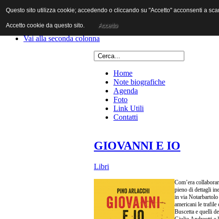
Questo sito utilizza cookie; accedendo o cliccando su "Accetto" acconsenti a scaric
Vai al contenuto
Vai alla navigazione principale
Accetto cookie da questo sito.
Accetto
Vai alla prima colonna
Vai alla seconda colonna
Home
Note biografiche
Agenda
Foto
Link Utili
Contatti
GIOVANNI E IO
Libri
Com’era collaborare
pieno di dettagli in
in via Notarbartolo
americani le trafile
Buscetta e quelli d
Giulio Andreotti e l