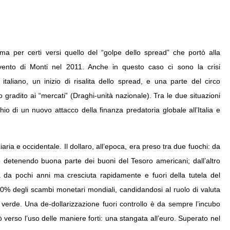
ma per certi versi quello del “golpe dello spread” che portò alla
vvento di Monti nel 2011. Anche in questo caso ci sono la crisi
 italiano, un inizio di risalita dello spread, e una parte del circo
 gradito ai “mercati” (Draghi-unità nazionale). Tra le due situazioni
io di un nuovo attacco della finanza predatoria globale all’Italia e
iaria e occidentale. Il dollaro, all’epoca, era preso tra due fuochi: da
o detenendo buona parte dei buoni del Tesoro americani; dall’altro
 da pochi anni ma cresciuta rapidamente e fuori della tutela del
l 30% degli scambi monetari mondiali, candidandosi al ruolo di valuta
to verde. Una de-dollarizzazione fuori controllo è da sempre l’incubo
tò verso l’uso delle maniere forti: una stangata all’euro. Superato nel