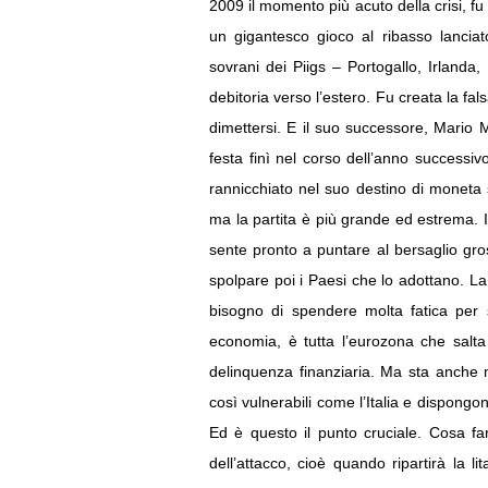
2009 il momento più acuto della crisi, fu 
un gigantesco gioco al ribasso lanciat
sovrani dei Piigs – Portogallo, Irlanda
debitoria verso l’estero. Fu creata la fal
dimettersi. E il suo successore, Mario 
festa finì nel corso dell’anno successi
rannicchiato nel suo destino di moneta se
ma la partita è più grande ed estrema. Il
sente pronto a puntare al bersaglio gros
spolpare poi i Paesi che lo adottano. La 
bisogno di spendere molta fatica per s
economia, è tutta l’eurozona che salta
delinquenza finanziaria. Ma sta anche n
così vulnerabili come l’Italia e dispongo
Ed è questo il punto cruciale. Cosa fa
dell’attacco, cioè quando ripartirà la li