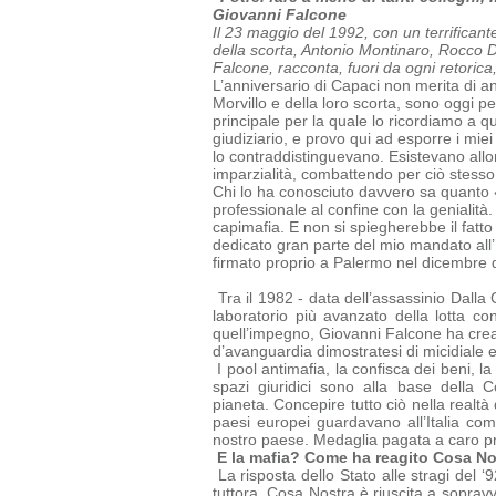
Giovanni Falcone
Il 23 maggio del 1992, con un terrificant
della scorta, Antonio Montinaro, Rocco Di 
Falcone, racconta, fuori da ogni retorica
L’anniversario di Capaci non merita di an
Morvillo e della loro scorta, sono oggi p
principale per la quale lo ricordiamo a 
giudiziario, e provo qui ad esporre i mie
lo contraddistinguevano. Esistevano allor
imparzialità, combattendo per ciò stesso
Chi lo ha conosciuto davvero sa quanto 
professionale al confine con la genialità.
capimafia.
E non si spiegherebbe il fatto
dedicato gran parte del mio mandato all’
firmato proprio a Palermo nel dicembre 
Tra il 1982 - data dell’assassinio Dalla 
laboratorio più avanzato della lotta co
quell’impegno, Giovanni Falcone ha creat
d’avanguardia dimostratesi di micidiale 
I pool antimafia, la confisca dei beni, la
spazi giuridici sono alla base della
C
pianeta.
Concepire tutto ciò nella realtà
paesi europei guardavano all’Italia c
nostro paese. Medaglia pagata a caro prez
E la mafia? Come ha reagito Cosa No
La risposta dello Stato alle stragi del 
tuttora. Cosa Nostra è riuscita a
sopravv