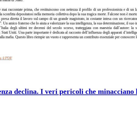
e mai raccontate prima, che restituiscono con nettezza il profilo di un professionista e di un l
alla sconfitta depositatosi nella memoria collettiva dopo la sua tragica morte. Falcone non è mo
presa diretta il lavoro sul campo di un grande magistrato, in costante intesa con un ricercato
. Un amico fraterno che lo aiuta a valorizzare la sua intelligenza, la sua determinazione, il suo i
Italia degli ultimi tre decenni del secolo scorso, tratteggiata con maestria dall’autore: la s
 Stati Uniti. Una parte importante è dedicata al racconto dell’influenza degli apparati d’intellig
a alla mafia. Questo libro riempie un vuoto e rappresenta un contributo essenziale per conoscere 
a il PDF
nza declina. I veri pericoli che minacciano