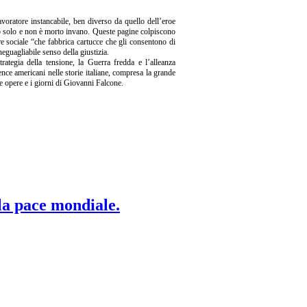
avoratore instancabile, ben diverso da quello dell’eroe
rto solo e non è morto invano. Queste pagine colpiscono
re sociale “che fabbrica cartucce che gli consentono di
neguagliabile senso della giustizia.
trategia della tensione, la Guerra fredda e l’alleanza
ence americani nelle storie italiane, compresa la grande
le opere e i giorni di Giovanni Falcone.
 la pace mondiale.