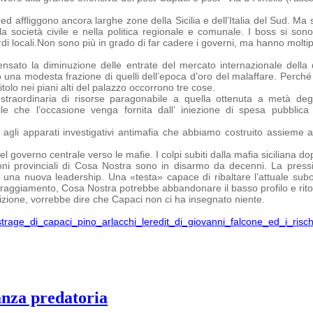
affliggono ancora larghe zone della Sicilia e dell’Italia del Sud. Ma so
la società civile e nella politica regionale e comunale. I boss si sono
i locali.
Non sono più in grado di far cadere i governi, ma hanno moltiplic
sato la diminuzione delle entrate del mercato internazionale della 
 una modesta frazione di quelli dell’epoca d’oro del malaffare.
Perché 
tolo nei piani alti del palazzo occorrono tre cose.
straordinaria di risorse paragonabile a quella ottenuta a metà degl
bile che
l’occasione venga fornita dall’ iniezione di spesa pubbli
agli apparati investigativi antimafia che abbiamo costruito assieme 
 governo centrale verso le mafie. I colpi subiti dalla mafia siciliana dopo
ni provinciali di Cosa Nostra sono in disarmo da decenni. La pressi
na nuova leadership. Una «testa» capace di ribaltare l’attuale subord
oraggiamento, Cosa Nostra potrebbe abbandonare il basso profilo e ritor
ione, vorrebbe dire che Capaci non ci ha insegnato niente.
s-strage_di_capaci_pino_arlacchi_leredit_di_giovanni_falcone_ed_i_ris
anza predatoria