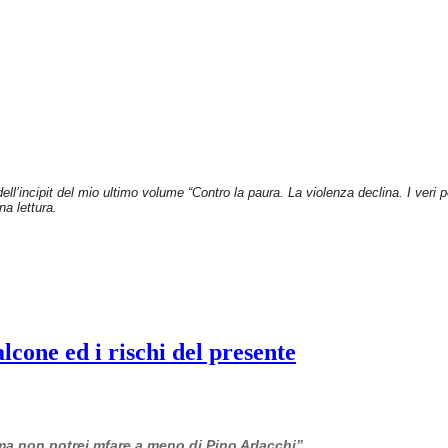
dell’incipit del mio ultimo volume “Contro la paura. La violenza declina. I veri
na lettura.
cone ed i rischi del presente
 ma non potrei mfare a meno di Pino Arlacchi”