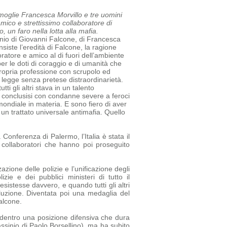
a moglie Francesca Morvillo e tre uomini
amico e strettissimo collaboratore di
 un faro nella lotta alla mafia.
sinio di Giovanni Falcone, di Francesca
siste l’eredità di Falcone, la ragione
oratore e amico al di fuori dell’ambiente
r le doti di coraggio e di umanità che
ropria professione con scrupolo ed
a legge senza pretese di
straordinarietà.
tti gli altri stava in un talento
tti conclusisi con condanne severe a feroci
mondiale in materia. E sono fiero di aver
un trattato universale antimafia.
Quello
 Conferenza di Palermo, l’Italia è stata il
e collaboratori che hanno poi proseguito
azione delle polizie e l’unificazione degli
e e dei pubblici ministeri di tutto il
sistesse davvero, e quando tutti gli altri
luzione. Diventata poi una medaglia del
alcone.
ia dentro una posizione difensiva che dura
assinio di Paolo Borsellino), ma ha subito