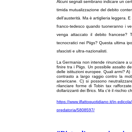
Alcuni segnali sembrano indicare un cert
timida mutualizzazione del debito cont
dell’austerità. Ma è artiglieria leggera.
franco-tedesco quando tuoneranno i veri c
venga attaccato il debito francese? T
tecnocratici nei Piigs? Questa ultima ipo
sfascisti e ultra-nazionalisti.
La Germania non intende rinunciare a un 
finire tra i Piigs. Un possibile assalto 
delle istituzioni europee. Quali armi? A
contrasto a largo raggio contro la mobi
americane. C) si possono neutralizzar
rilanciare forme di Tobin tax rafforzate
dollarizzanti dei Brics. Ma c’è il rischio 
https://www.ilfattoquotidiano.it/in-edicol
predatoria/5808597/