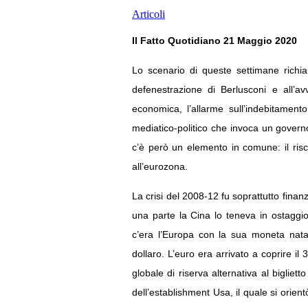
Articoli
Il Fatto Quotidiano 21 Maggio 2020
Lo scenario di queste settimane richia
defenestrazione di Berlusconi e all’a
economica, l’allarme sull’indebitamento
mediatico-politico che invoca un governo
c’è però un elemento in comune: il risch
all’eurozona.
La crisi del 2008-12 fu soprattutto finanz
una parte la Cina lo teneva in ostaggi
c’era l’Europa con la sua moneta nata
dollaro. L’euro era arrivato a coprire i
globale di riserva alternativa al bigliet
dell’establishment Usa, il quale si orien