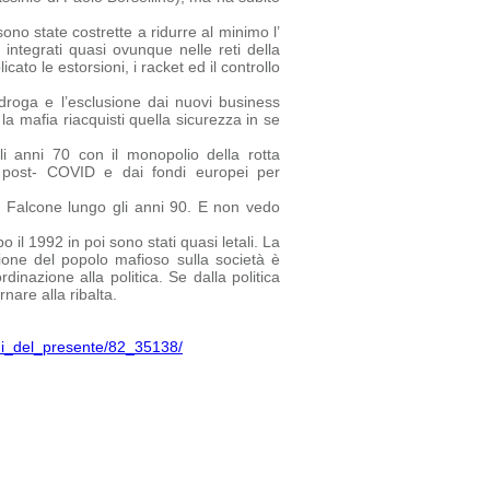
no state costrette a ridurre al minimo l’
 integrati quasi ovunque nelle reti della
ato le estorsioni, i racket ed il controllo
droga e l’esclusione dai nuovi business
la mafia riacquisti quella sicurezza in se
i anni 70 con il monopolio della rotta
ca post- COVID e dai fondi europei per
a Falcone lungo gli anni 90. E non vedo
 il 1992 in poi sono stati quasi letali. La
one del popolo mafioso sulla società è
inazione alla politica. Se dalla politica
nare alla ribalta.
chi_del_presente/82_35138/