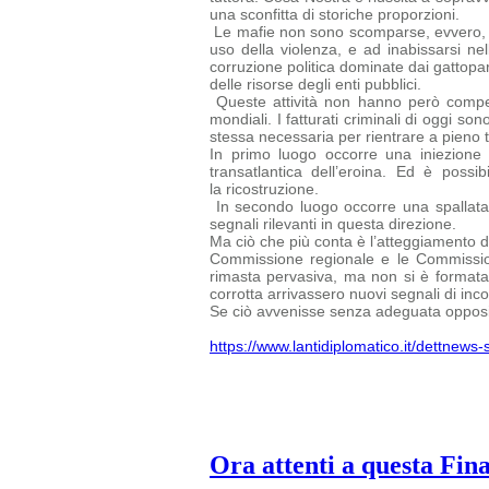
una sconfitta di storiche proporzioni.
Le mafie non sono scomparse, evvero, ed 
uso della violenza, e ad inabissarsi nel
corruzione politica dominate dai gattopard
delle risorse degli enti pubblici.
Queste attività non hanno però compen
mondiali. I fatturati criminali di oggi
sono
stessa necessaria per rientrare a pieno ti
In primo luogo occorre una iniezione 
transatlantica dell’eroina. Ed è possi
la ricostruzione.
In secondo luogo occorre una spallata 
segnali rilevanti in questa direzione.
Ma ciò che più conta è l’atteggiamento del
Commissione regionale e le
Commissio
rimasta pervasiva, ma non si è formata u
corrotta arrivassero nuovi segnali di inc
Se ciò avvenisse senza adeguata opposiz
https://www.lantidiplomatico.it/dettnew
Ora attenti a questa Fin