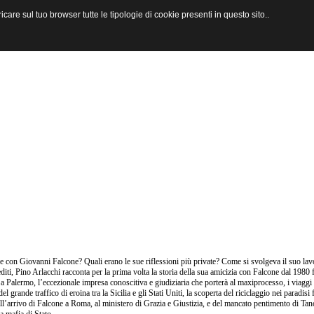
are sul tuo browser tutte le tipologie di cookie presenti in questo sito..
 con Giovanni Falcone? Quali erano le sue riflessioni più private? Come si svolgeva il suo lav
editi, Pino Arlacchi racconta per la prima volta la storia della sua amicizia con Falcone dal 1980 f
 a Palermo, l’eccezionale impresa conoscitiva e giudiziaria che porterà al maxiprocesso, i viaggi
 del grande traffico di eroina tra la Sicilia e gli Stati Uniti, la scoperta del riciclaggio nei paradi
ell’arrivo di Falcone a Roma, al ministero di Grazia e Giustizia, e del mancato pentimento di Tan
a mafia di Stato.