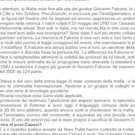
e attentato, la Mafia mise fine alla vita del giudice Giovanni Falcone, l
Cillo e Vito Schifani. Pino Arlacchi, in esclusiva per l'AntiDiplomatico, 
, la figura del Giudice che ha segnato ed ancora rappresenta un simbolo,
negare nella retorica. I valori colpiti il 23 maggio del 1992 con l’assas
erfettamente attuali. Non solo in Italia, ma nel mondo.
Ma in che cosa con
quasi trent’anni dalla sua scomparsa?
Sono stato il suo più stretto collab
i pensieri sul tema.
La memoria di Falcone è viva non solo e non tanto pe
a molti altri uomini di legge coraggiosi ed onesti, che
esercitavano la p
 il malaffare. E Falcone era senza dubbio uno di loro, un servitore dell
«normale» e discreta fosse la persona.
No. La differenza tra Falcone e tu
 Non si spiegherebbe altrimenti la solidità dei processi da lui istruiti, tu
 che le misure antimafia da lui propugnate siano diventate lo standard 
 ONU a realizzare il sogno più grande di Giovanni Falcone: far nascere 
del 2000 da 124 paesi.
Chiesa e del varo della prima legge di reale contrasto della mafia - e la
ntro la criminalità transnazionale. Assieme a un gruppo di colleghi 
o una serie di tecnologie giuridiche
efficacia ovunque esse siano state applicate.
 protezione dei testimoni, l’abolizione del segreto bancario, la specializz
onvenzione di Palermo e sono oggi il linguaggio comune delle polizi
 di 30-40 anni addietro, quando ancora molti si chiedevano se la mafia e
ome
l’ammalato cronico del continente, è equivalso ad una piccola rivo
zo. E uno dei prezzi più cari è stato proprio il sacrificio di Giovanni F
stra al post-Capaci?
‘92 e il ricambio politico avviato da Mani Pulite hanno costretto la maf
ivere alla grande offensiva del post-Capaci e post- Via d’ Amelio (l’ass