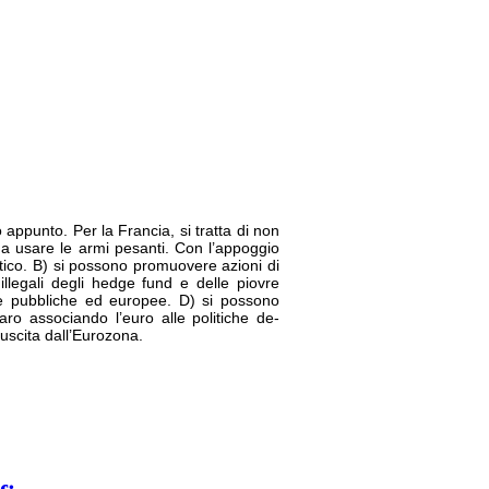
appunto. Per la Francia, si tratta di non
co a usare le armi pesanti. Con l’appoggio
ntico. B) si possono promuovere azioni di
illegali degli hedge fund e delle piovre
ie pubbliche ed europee. D) si possono
laro associando l’euro alle politiche de-
à uscita dall’Eurozona.