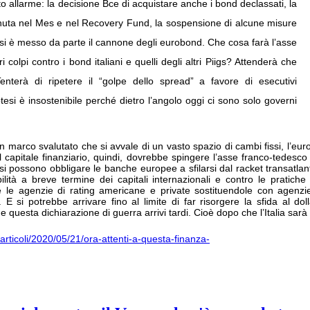
o allarme: la decisione Bce di acquistare anche i bond declassati, la
enuta nel Mes e nel Recovery Fund, la sospensione di alcune misure
 E si è messo da parte il cannone degli eurobond. Che cosa farà l’asse
olpi contro i bond italiani e quelli degli altri Piigs? Attenderà che
enterà di ripetere il “golpe dello spread” a favore di esecutivi
tesi è insostenibile perché dietro l’angolo oggi ci sono solo governi
marco svalutato che si avvale di un vasto spazio di cambi fissi, l’euro 
del capitale finanziario, quindi, dovrebbe spingere l’asse franco-tedes
) si possono obbligare le banche europee a sfilarsi dal racket transatla
lità a breve termine dei capitali internazionali e contro le pratiche 
e le agenzie di rating americane e private sostituendole con agenz
. E si potrebbe arrivare fino al limite di far risorgere la sfida al dol
che questa dichiarazione di guerra arrivi tardi. Cioè dopo che l’Italia sar
a/articoli/2020/05/21/ora-attenti-a-questa-finanza-