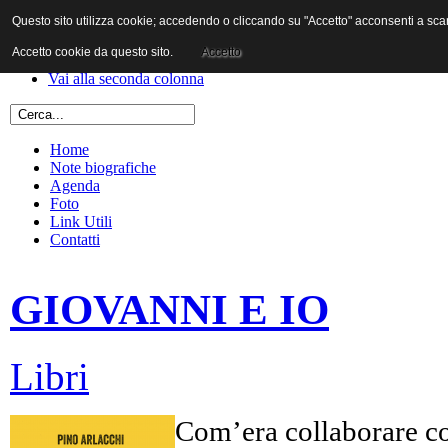
Questo sito utilizza cookie; accedendo o cliccando su "Accetto" acconsenti a scaric
Vai al contenuto
Vai alla navigazione principale
Accetto cookie da questo sito.
Accetto
Vai alla prima colonna
Vai alla seconda colonna
Home
Note biografiche
Agenda
Foto
Link Utili
Contatti
GIOVANNI E IO
Libri
Com’era collaborare co