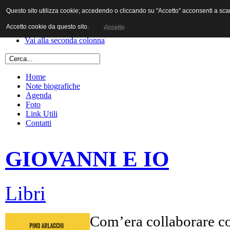
Questo sito utilizza cookie; accedendo o cliccando su "Accetto" acconsenti a scaric
Vai al contenuto
Vai alla navigazione principale
Accetto cookie da questo sito.
Accetto
Vai alla prima colonna
Vai alla seconda colonna
Home
Note biografiche
Agenda
Foto
Link Utili
Contatti
GIOVANNI E IO
Libri
Com’era collaborare co