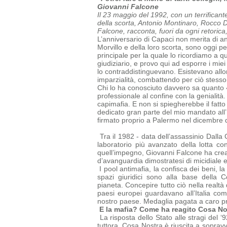
Giovanni Falcone
Il 23 maggio del 1992, con un terrificant
della scorta, Antonio Montinaro, Rocco Di 
Falcone, racconta, fuori da ogni retorica
L’anniversario di Capaci non merita di an
Morvillo e della loro scorta, sono oggi p
principale per la quale lo ricordiamo a 
giudiziario, e provo qui ad esporre i mie
lo contraddistinguevano. Esistevano allor
imparzialità, combattendo per ciò stesso
Chi lo ha conosciuto davvero sa quanto 
professionale al confine con la genialità.
capimafia.
E non si spiegherebbe il fatto
dedicato gran parte del mio mandato all’
firmato proprio a Palermo nel dicembre 
Tra il 1982 - data dell’assassinio Dalla 
laboratorio più avanzato della lotta co
quell’impegno, Giovanni Falcone ha creat
d’avanguardia dimostratesi di micidiale 
I pool antimafia, la confisca dei beni, la
spazi giuridici sono alla base della
C
pianeta.
Concepire tutto ciò nella realtà
paesi europei guardavano all’Italia c
nostro paese. Medaglia pagata a caro prez
E la mafia? Come ha reagito Cosa No
La risposta dello Stato alle stragi del 
tuttora. Cosa Nostra è riuscita a
sopravv