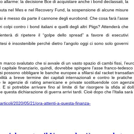
o allarme: la decisione Bce di acquistare anche i bond declassati, la
enuta nel Mes e nel Recovery Fund, la sospensione di alcune misure
 E si è messo da parte il cannone degli eurobond. Che cosa farà l’asse
olpi contro i bond italiani e quelli degli altri Piigs? Attenderà che
enterà di ripetere il “golpe dello spread” a favore di esecutivi
tesi è insostenibile perché dietro l’angolo oggi ci sono solo governi
marco svalutato che si avvale di un vasto spazio di cambi fissi, l’euro 
del capitale finanziario, quindi, dovrebbe spingere l’asse franco-tedes
) si possono obbligare le banche europee a sfilarsi dal racket transatla
lità a breve termine dei capitali internazionali e contro le pratiche 
e le agenzie di rating americane e private sostituendole con agenz
. E si potrebbe arrivare fino al limite di far risorgere la sfida al dol
che questa dichiarazione di guerra arrivi tardi. Cioè dopo che l’Italia sar
a/articoli/2020/05/21/ora-attenti-a-questa-finanza-