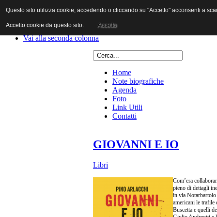
Questo sito utilizza cookie; accedendo o cliccando su "Accetto" acconsenti a scaric
Vai al contenuto
Vai alla navigazione principale
Accetto cookie da questo sito.
Accetto
Vai alla prima colonna
Vai alla seconda colonna
Home
Note biografiche
Agenda
Foto
Link Utili
Contatti
GIOVANNI E IO
Libri
Com’era collaborare
pieno di dettagli in
in via Notarbartolo
americani le trafile
Buscetta e quelli d
Giulio Andreotti e l