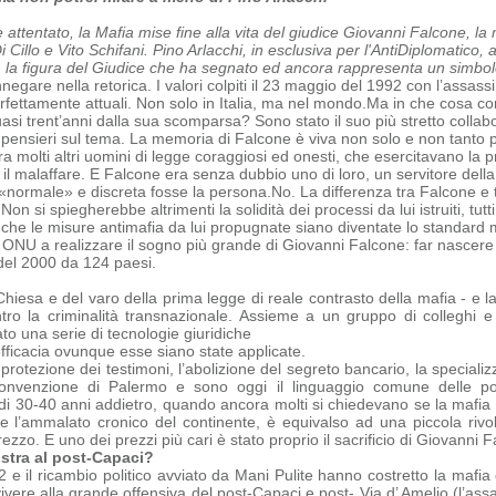
e attentato, la Mafia mise fine alla vita del giudice Giovanni Falcone, l
Cillo e Vito Schifani. Pino Arlacchi, in esclusiva per l'AntiDiplomatico, 
, la figura del Giudice che ha segnato ed ancora rappresenta un simbolo,
negare nella retorica. I valori colpiti il 23 maggio del 1992 con l’assas
erfettamente attuali. Non solo in Italia, ma nel mondo.
Ma in che cosa con
quasi trent’anni dalla sua scomparsa?
Sono stato il suo più stretto collab
i pensieri sul tema.
La memoria di Falcone è viva non solo e non tanto pe
a molti altri uomini di legge coraggiosi ed onesti, che
esercitavano la p
 il malaffare. E Falcone era senza dubbio uno di loro, un servitore dell
«normale» e discreta fosse la persona.
No. La differenza tra Falcone e tu
 Non si spiegherebbe altrimenti la solidità dei processi da lui istruiti, tu
 che le misure antimafia da lui propugnate siano diventate lo standard 
 ONU a realizzare il sogno più grande di Giovanni Falcone: far nascere 
del 2000 da 124 paesi.
Chiesa e del varo della prima legge di reale contrasto della mafia - e la
ntro la criminalità transnazionale. Assieme a un gruppo di colleghi 
o una serie di tecnologie giuridiche
efficacia ovunque esse siano state applicate.
 protezione dei testimoni, l’abolizione del segreto bancario, la specializz
onvenzione di Palermo e sono oggi il linguaggio comune delle polizi
 di 30-40 anni addietro, quando ancora molti si chiedevano se la mafia e
ome
l’ammalato cronico del continente, è equivalso ad una piccola rivo
zo. E uno dei prezzi più cari è stato proprio il sacrificio di Giovanni F
stra al post-Capaci?
‘92 e il ricambio politico avviato da Mani Pulite hanno costretto la maf
ivere alla grande offensiva del post-Capaci e post- Via d’ Amelio (l’ass