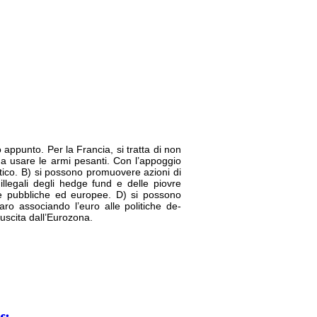
appunto. Per la Francia, si tratta di non
co a usare le armi pesanti. Con l’appoggio
ntico. B) si possono promuovere azioni di
illegali degli hedge fund e delle piovre
ie pubbliche ed europee. D) si possono
laro associando l’euro alle politiche de-
à uscita dall’Eurozona.