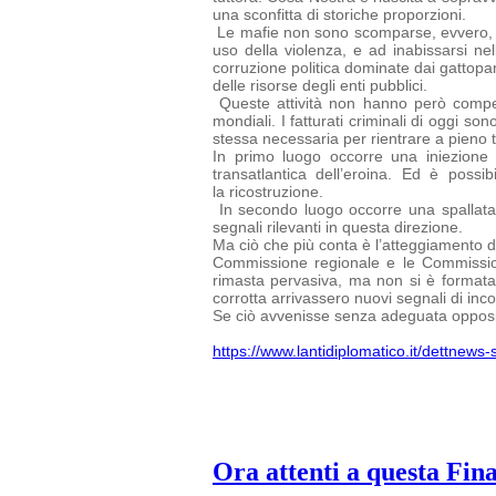
una sconfitta di storiche proporzioni.
Le mafie non sono scomparse, evvero, ed 
uso della violenza, e ad inabissarsi nel
corruzione politica dominate dai gattopard
delle risorse degli enti pubblici.
Queste attività non hanno però compen
mondiali. I fatturati criminali di oggi
sono
stessa necessaria per rientrare a pieno ti
In primo luogo occorre una iniezione 
transatlantica dell’eroina. Ed è possi
la ricostruzione.
In secondo luogo occorre una spallata 
segnali rilevanti in questa direzione.
Ma ciò che più conta è l’atteggiamento del
Commissione regionale e le
Commissio
rimasta pervasiva, ma non si è formata u
corrotta arrivassero nuovi segnali di inc
Se ciò avvenisse senza adeguata opposiz
https://www.lantidiplomatico.it/dettnew
Ora attenti a questa Fin