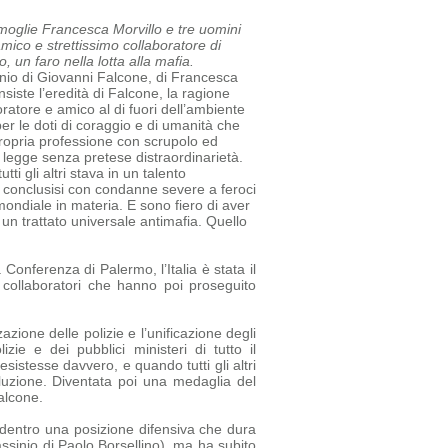
a moglie Francesca Morvillo e tre uomini
amico e strettissimo collaboratore di
 un faro nella lotta alla mafia.
sinio di Giovanni Falcone, di Francesca
siste l’eredità di Falcone, la ragione
oratore e amico al di fuori dell’ambiente
r le doti di coraggio e di umanità che
ropria professione con scrupolo ed
a legge senza pretese di
straordinarietà.
tti gli altri stava in un talento
tti conclusisi con condanne severe a feroci
mondiale in materia. E sono fiero di aver
un trattato universale antimafia.
Quello
 Conferenza di Palermo, l’Italia è stata il
e collaboratori che hanno poi proseguito
azione delle polizie e l’unificazione degli
e e dei pubblici ministeri di tutto il
sistesse davvero, e quando tutti gli altri
luzione. Diventata poi una medaglia del
alcone.
ia dentro una posizione difensiva che dura
assinio di Paolo Borsellino), ma ha subito