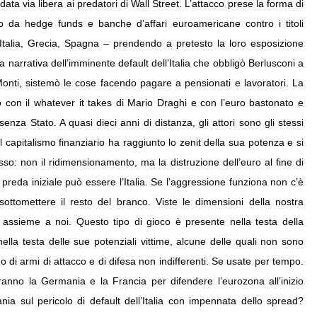
data via libera ai predatori di Wall Street. L’attacco prese la forma di
o da hedge funds e banche d’affari euroamericane contro i titoli
, Italia, Grecia, Spagna – prendendo a pretesto la loro esposizione
sa narrativa dell’imminente default dell’Italia che obbligò Berlusconi a
Monti, sistemò le cose facendo pagare a pensionati e lavoratori. La
vo con il whatever it takes di Mario Draghi e con l’euro bastonato e
nza Stato. A quasi dieci anni di distanza, gli attori sono gli stessi
 capitalismo finanziario ha raggiunto lo zenit della sua potenza e si
so: non il ridimensionamento, ma la distruzione dell’euro al fine di
preda iniziale può essere l’Italia. Se l’aggressione funziona non c’è
ottomettere il resto del branco. Viste le dimensioni della nostra
 assieme a noi. Questo tipo di gioco è presente nella testa della
ella testa delle sue potenziali vittime, alcune delle quali non sono
no di armi di attacco e di difesa non indifferenti. Se usate per tempo.
ranno la Germania e la Francia per difendere l’eurozona all’inizio
tania sul pericolo di default dell’Italia con impennata dello spread?