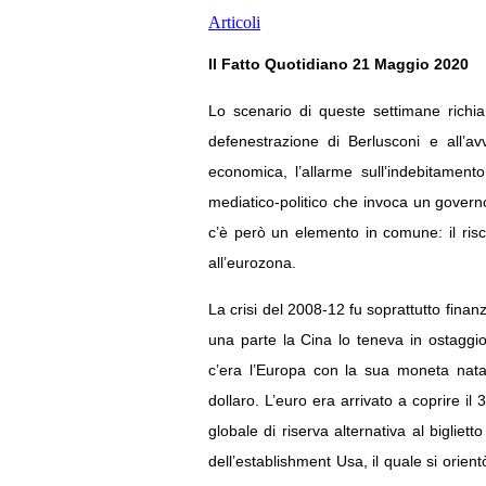
Articoli
Il Fatto Quotidiano 21 Maggio 2020
Lo scenario di queste settimane richia
defenestrazione di Berlusconi e all’a
economica, l’allarme sull’indebitamento
mediatico-politico che invoca un governo
c’è però un elemento in comune: il risch
all’eurozona.
La crisi del 2008-12 fu soprattutto finanz
una parte la Cina lo teneva in ostaggi
c’era l’Europa con la sua moneta nata
dollaro. L’euro era arrivato a coprire i
globale di riserva alternativa al bigliet
dell’establishment Usa, il quale si orien