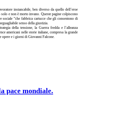
avoratore instancabile, ben diverso da quello dell’eroe
rto solo e non è morto invano. Queste pagine colpiscono
re sociale “che fabbrica cartucce che gli consentono di
neguagliabile senso della giustizia.
trategia della tensione, la Guerra fredda e l’alleanza
ence americani nelle storie italiane, compresa la grande
le opere e i giorni di Giovanni Falcone.
 la pace mondiale.