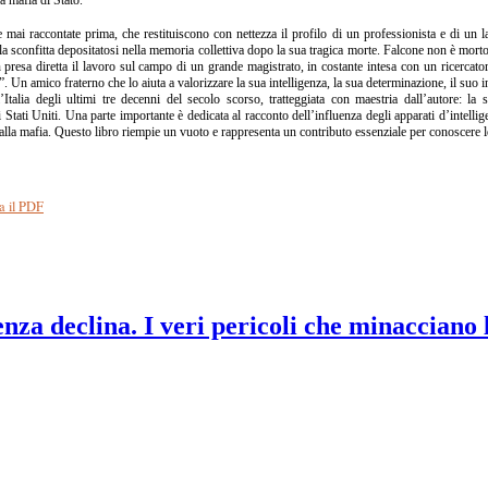
e mai raccontate prima, che restituiscono con nettezza il profilo di un professionista e di un l
alla sconfitta depositatosi nella memoria collettiva dopo la sua tragica morte. Falcone non è mo
presa diretta il lavoro sul campo di un grande magistrato, in costante intesa con un ricercato
. Un amico fraterno che lo aiuta a valorizzare la sua intelligenza, la sua determinazione, il suo i
Italia degli ultimi tre decenni del secolo scorso, tratteggiata con maestria dall’autore: la s
 Stati Uniti. Una parte importante è dedicata al racconto dell’influenza degli apparati d’intellig
a alla mafia. Questo libro riempie un vuoto e rappresenta un contributo essenziale per conoscere 
a il PDF
nza declina. I veri pericoli che minacciano