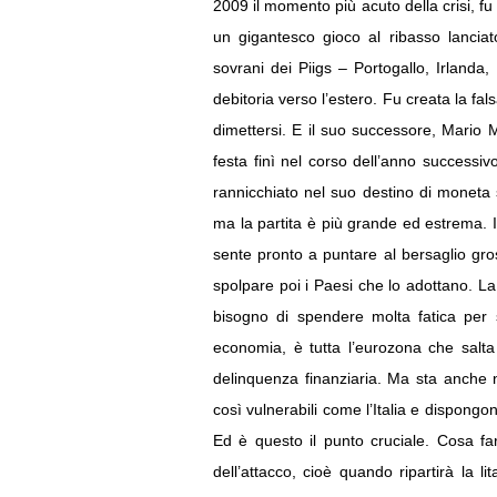
2009 il momento più acuto della crisi, fu 
un gigantesco gioco al ribasso lanciat
sovrani dei Piigs – Portogallo, Irlanda
debitoria verso l’estero. Fu creata la fal
dimettersi. E il suo successore, Mario 
festa finì nel corso dell’anno successi
rannicchiato nel suo destino di moneta se
ma la partita è più grande ed estrema. Il
sente pronto a puntare al bersaglio gros
spolpare poi i Paesi che lo adottano. La 
bisogno di spendere molta fatica per s
economia, è tutta l’eurozona che salta
delinquenza finanziaria. Ma sta anche n
così vulnerabili come l’Italia e dispongo
Ed è questo il punto cruciale. Cosa fa
dell’attacco, cioè quando ripartirà la li