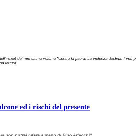
dell’incipit del mio ultimo volume “Contro la paura. La violenza declina. I veri
na lettura.
cone ed i rischi del presente
 ma non potrei mfare a meno di Pino Arlacchi”