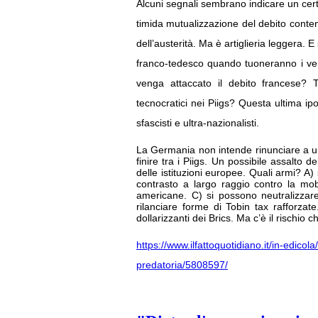
Alcuni segnali sembrano indicare un cert
timida mutualizzazione del debito cont
dell’austerità. Ma è artiglieria leggera.
franco-tedesco quando tuoneranno i veri c
venga attaccato il debito francese? T
tecnocratici nei Piigs? Questa ultima ipo
sfascisti e ultra-nazionalisti.
La Germania non intende rinunciare a un 
finire tra i Piigs. Un possibile assalto 
delle istituzioni europee. Quali armi? A
contrasto a largo raggio contro la mobi
americane. C) si possono neutralizzar
rilanciare forme di Tobin tax rafforzate
dollarizzanti dei Brics. Ma c’è il rischio 
https://www.ilfattoquotidiano.it/in-edicol
predatoria/5808597/