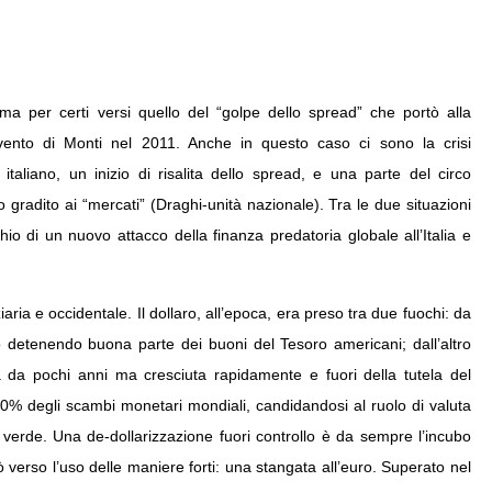
ma per certi versi quello del “golpe dello spread” che portò alla
vvento di Monti nel 2011. Anche in questo caso ci sono la crisi
 italiano, un inizio di risalita dello spread, e una parte del circo
 gradito ai “mercati” (Draghi-unità nazionale). Tra le due situazioni
io di un nuovo attacco della finanza predatoria globale all’Italia e
iaria e occidentale. Il dollaro, all’epoca, era preso tra due fuochi: da
o detenendo buona parte dei buoni del Tesoro americani; dall’altro
 da pochi anni ma cresciuta rapidamente e fuori della tutela del
l 30% degli scambi monetari mondiali, candidandosi al ruolo di valuta
to verde. Una de-dollarizzazione fuori controllo è da sempre l’incubo
tò verso l’uso delle maniere forti: una stangata all’euro. Superato nel