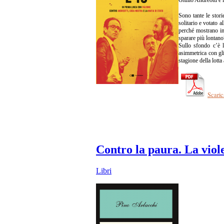
Sono tante le stori
solitario e votato 
perché mostrano in 
sparare più lontano”
Sullo sfondo c’è l’
asimmetrica con gli
stagione della lott
Scaric
Contro la paura. La viole
Libri