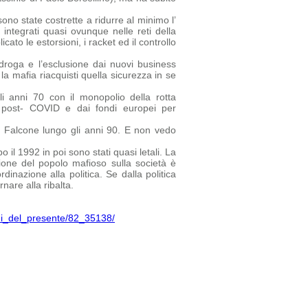
no state costrette a ridurre al minimo l’
 integrati quasi ovunque nelle reti della
ato le estorsioni, i racket ed il controllo
droga e l’esclusione dai nuovi business
la mafia riacquisti quella sicurezza in se
i anni 70 con il monopolio della rotta
ca post- COVID e dai fondi europei per
a Falcone lungo gli anni 90. E non vedo
 il 1992 in poi sono stati quasi letali. La
one del popolo mafioso sulla società è
inazione alla politica. Se dalla politica
nare alla ribalta.
chi_del_presente/82_35138/