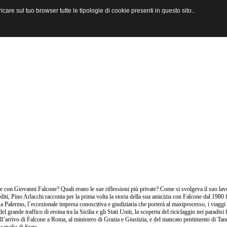
are sul tuo browser tutte le tipologie di cookie presenti in questo sito..
 con Giovanni Falcone? Quali erano le sue riflessioni più private? Come si svolgeva il suo lav
editi, Pino Arlacchi racconta per la prima volta la storia della sua amicizia con Falcone dal 1980 f
 a Palermo, l’eccezionale impresa conoscitiva e giudiziaria che porterà al maxiprocesso, i viaggi
 del grande traffico di eroina tra la Sicilia e gli Stati Uniti, la scoperta del riciclaggio nei paradi
ell’arrivo di Falcone a Roma, al ministero di Grazia e Giustizia, e del mancato pentimento di Tan
a mafia di Stato.