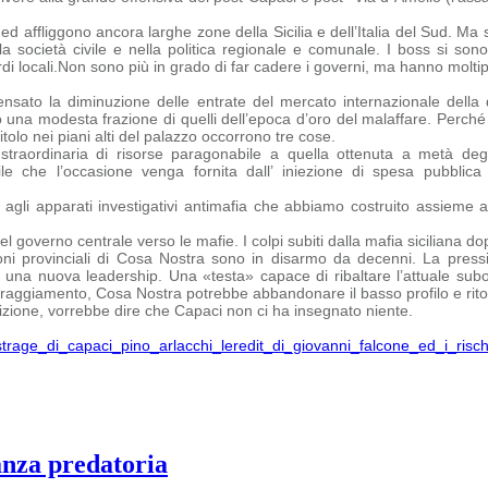
affliggono ancora larghe zone della Sicilia e dell’Italia del Sud. Ma so
la società civile e nella politica regionale e comunale. I boss si sono
i locali.
Non sono più in grado di far cadere i governi, ma hanno moltiplic
sato la diminuzione delle entrate del mercato internazionale della 
 una modesta frazione di quelli dell’epoca d’oro del malaffare.
Perché 
tolo nei piani alti del palazzo occorrono tre cose.
straordinaria di risorse paragonabile a quella ottenuta a metà degl
bile che
l’occasione venga fornita dall’ iniezione di spesa pubbli
agli apparati investigativi antimafia che abbiamo costruito assieme 
 governo centrale verso le mafie. I colpi subiti dalla mafia siciliana dopo
ni provinciali di Cosa Nostra sono in disarmo da decenni. La pressi
na nuova leadership. Una «testa» capace di ribaltare l’attuale subord
oraggiamento, Cosa Nostra potrebbe abbandonare il basso profilo e ritor
ione, vorrebbe dire che Capaci non ci ha insegnato niente.
s-strage_di_capaci_pino_arlacchi_leredit_di_giovanni_falcone_ed_i_ris
anza predatoria