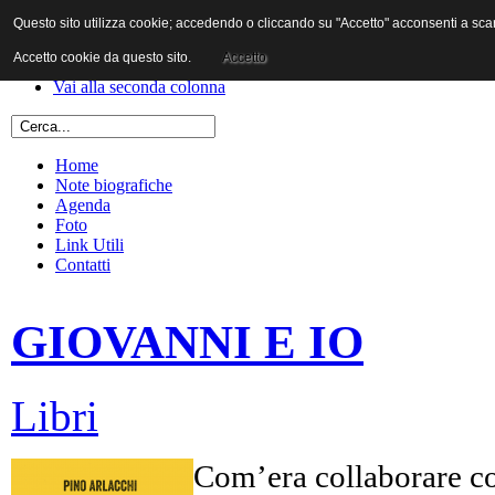
Questo sito utilizza cookie; accedendo o cliccando su "Accetto" acconsenti a scaric
Vai al contenuto
Vai alla navigazione principale
Accetto cookie da questo sito.
Accetto
Vai alla prima colonna
Vai alla seconda colonna
Home
Note biografiche
Agenda
Foto
Link Utili
Contatti
GIOVANNI E IO
Libri
Com’era collaborare co