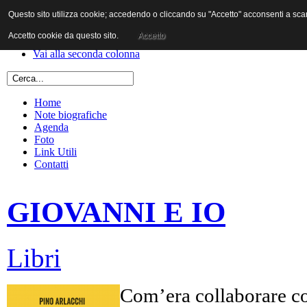
Questo sito utilizza cookie; accedendo o cliccando su "Accetto" acconsenti a scaric
Vai al contenuto
Vai alla navigazione principale
Accetto cookie da questo sito.
Accetto
Vai alla prima colonna
Vai alla seconda colonna
Home
Note biografiche
Agenda
Foto
Link Utili
Contatti
GIOVANNI E IO
Libri
Com’era collaborare co